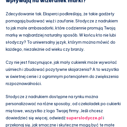
wpływają na wizerunek marki?
Zdecydowanie tak. Eksperci podkreślają, że takie gadżety
pomagają budować więź i zaufanie. Słodycze z nadrukiem
to jak małe ambasadorki, które codziennie promują Twoją
markę w najbardziej naturalny sposób. W końcu kto nie lubi
słodyczy? To uniwersalny język, którym można mówić do
każdego, niezależnie od wieku czy branży.
Czy nie jest fascynujące, jak mały cukierek może wywołać
uśmiech i zbudować pozytywne skojarzenia? A to wszystko
w świetnej cenie i z ogromnym potencjałem do zwiększenia
rozpoznawalności.
Słodycze z nadrukiem dostępne na rynku można
personalizować na różne sposoby, od czekoladek po cukierki
miętowe, wszystko z logo Twojej firmy. Jeśli chcesz
dowiedzieć się więcej, odwiedź
superslodycze.pl
i
przekonaj się, jak smaczne i skuteczne mogą być te małe