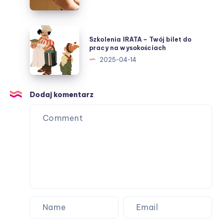
Krakowie:
Kompleksowa
Opieka
Szkolenia
Szkolenia IRATA – Twój bilet do
i
IRATA
pracy na wysokościach
Wsparcie
–
2025-04-14
Twój
bilet
do
Dodaj komentarz
pracy
na
wysokościach