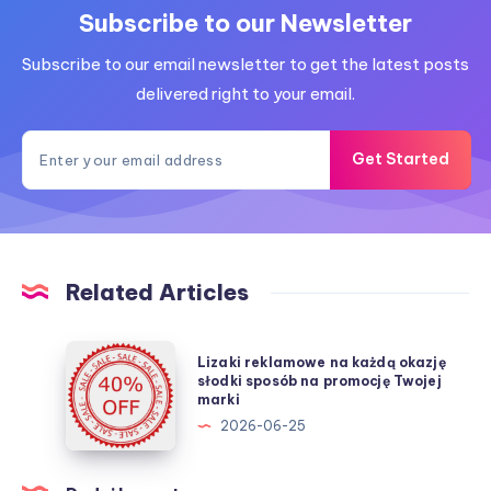
Subscribe to our Newsletter
Subscribe to our email newsletter to get the latest posts
delivered right to your email.
Get Started
Related Articles
Lizaki
Lizaki reklamowe na każdą okazję
reklamowe
słodki sposób na promocję Twojej
marki
na
2026-06-25
każdą
okazję
słodki