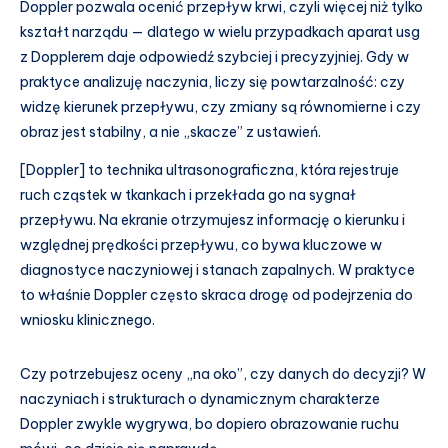
Doppler pozwala ocenić przepływ krwi, czyli więcej niż tylko
kształt narządu — dlatego w wielu przypadkach aparat usg
z Dopplerem daje odpowiedź szybciej i precyzyjniej. Gdy w
praktyce analizuję naczynia, liczy się powtarzalność: czy
widzę kierunek przepływu, czy zmiany są równomierne i czy
obraz jest stabilny, a nie „skacze” z ustawień.
[Doppler] to technika ultrasonograficzna, która rejestruje
ruch cząstek w tkankach i przekłada go na sygnał
przepływu. Na ekranie otrzymujesz informację o kierunku i
względnej prędkości przepływu, co bywa kluczowe w
diagnostyce naczyniowej i stanach zapalnych. W praktyce
to właśnie Doppler często skraca drogę od podejrzenia do
wniosku klinicznego.
Czy potrzebujesz oceny „na oko”, czy danych do decyzji? W
naczyniach i strukturach o dynamicznym charakterze
Doppler zwykle wygrywa, bo dopiero obrazowanie ruchu