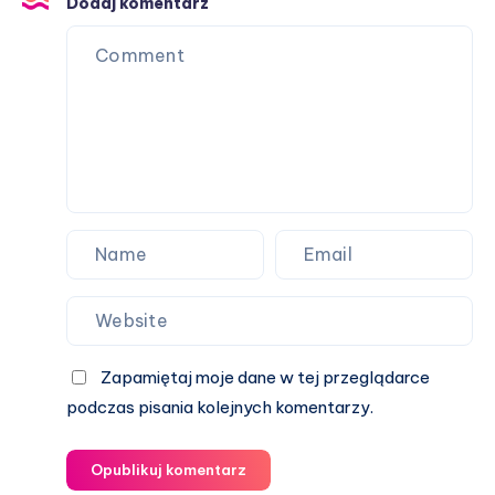
Dodaj komentarz
sposób
na
promocję
Twojej
marki
Zapamiętaj moje dane w tej przeglądarce
podczas pisania kolejnych komentarzy.
Opublikuj komentarz