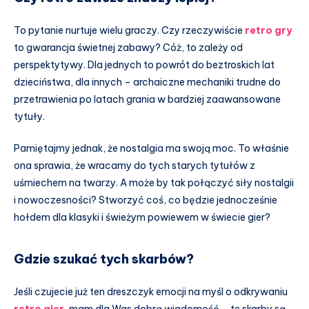
To pytanie nurtuje wielu graczy. Czy rzeczywiście
retro gry
to gwarancja świetnej zabawy? Cóż, to zależy od
perspektytywy. Dla jednych to powrót do beztroskich lat
dzieciństwa, dla innych – archaiczne mechaniki trudne do
przetrawienia po latach grania w bardziej zaawansowane
tytuły.
Pamiętajmy jednak, że nostalgia ma swoją moc. To właśnie
ona sprawia, że wracamy do tych starych tytułów z
uśmiechem na twarzy. A może by tak połączyć siły nostalgii
i nowoczesności? Stworzyć coś, co będzie jednocześnie
hołdem dla klasyki i świeżym powiewem w świecie gier?
Gdzie szukać tych skarbów?
Jeśli czujecie już ten dreszczyk emocji na myśl o odkrywaniu
retro gier
, mam dla Was dobrą wiadomość – te skarby są