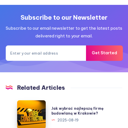
Subscribe to our Newsletter
Subscribe to our email newsletter to get the latest posts
delivered right to your email.
Get Started
Related Articles
Jak
Jak wybrać najlepszą firmę
wybrać
budowlaną w Krakowie?
najlepszą
2025-08-19
firmę