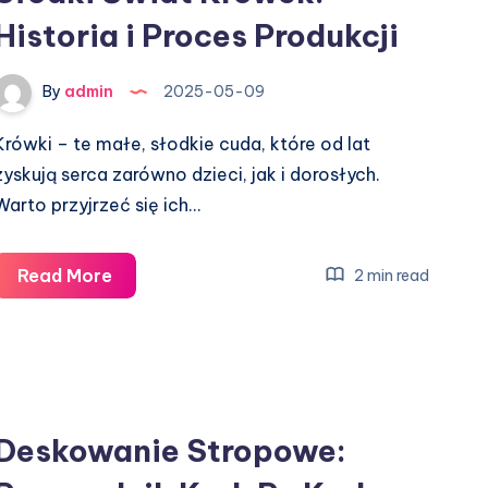
Historia i Proces Produkcji
Wideo
By
admin
2025-05-09
Krówki – te małe, słodkie cuda, które od lat
zyskują serca zarówno dzieci, jak i dorosłych.
Warto przyjrzeć się ich…
Słodki
Read More
2 min read
Świat
Krówek:
Historia
i
Proces
Deskowanie Stropowe:
Produkcji