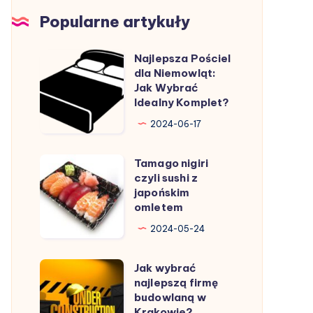
Popularne artykuły
Najlepsza Pościel
Najlepsza
dla Niemowląt:
Pościel
Jak Wybrać
dla
Idealny Komplet?
Niemowląt:
2024-06-17
Jak
Wybrać
Tamago nigiri
Tamago
Idealny
czyli sushi z
nigiri
japońskim
Komplet?
czyli
omletem
sushi
2024-05-24
z
japońskim
Jak wybrać
Jak
omletem
najlepszą firmę
wybrać
budowlaną w
najlepszą
Krakowie?