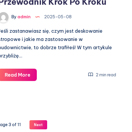
Przewodnik Krok Po Kroku
By
admin
2025-05-08
Jeśli zastanawiasz się, czym jest deskowanie
stropowe i jakie ma zastosowanie w
budownictwie, to dobrze trafiłeś! W tym artykule
przybliżę…
Deskowanie
Read More
2 min read
Stropowe:
Przewodnik
Krok
Po
Kroku
age 3 of 11
Next