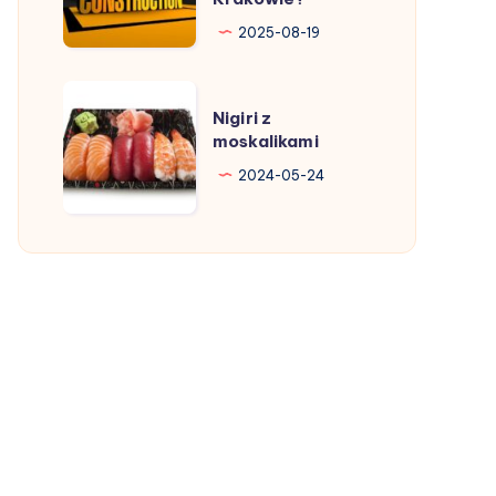
firmę
2025-08-19
budowlaną
w
Nigiri
Krakowie?
Nigiri z
z
moskalikami
moskalikami
2024-05-24