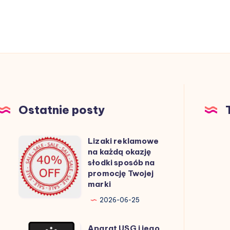
Ostatnie posty
Lizaki reklamowe
Lizaki
na każdą okazję
reklamowe
słodki sposób na
na
promocję Twojej
marki
każdą
okazję
2026-06-25
słodki
Aparat USG i jego
sposób
Aparat