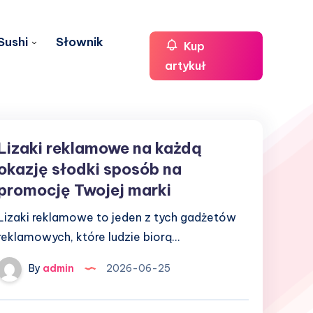
Sushi
Słownik
Kup
artykuł
Lizaki reklamowe na każdą
Lizaki
reklamowe
okazję słodki sposób na
na
promocję Twojej marki
każdą
Lizaki reklamowe to jeden z tych gadżetów
okazję
reklamowych, które ludzie biorą…
słodki
sposób
By
admin
2026-06-25
na
promocję