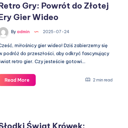
Retro Gry: Powrót do Złotej
Ery Gier Wideo
By
admin
2025-07-24
Cześć, miłośnicy gier wideo! Dziś zabierzemy się
w podróż do przeszłości, aby odkryć fascynujący
świat retro gier. Czy jesteście gotowi…
Retro
Read More
2 min read
Gry:
Powrót
do
Złotej
Ery
Słodki Świat Krówek:
Gier