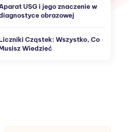
Twojej
Aparat USG i jego znaczenie w
Aparat
marki
USG
diagnostyce obrazowej
jego
Liczniki Cząstek: Wszystko, Co
znaczenie
Liczniki
w
Cząstek:
Musisz Wiedzieć
diagnostyce
Wszystko,
obrazowej
Co
Musisz
Wiedzieć